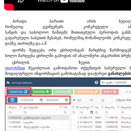
პირადი
ბარათი
არის
ბუღა
რომელიც
გვიჩვენებს
კონკრეტული
ა
საწყის
და
საბოლოო
ნაშთებს
მითითებული
პერიოდის
განმ
გატარებული საბუთის შესახებ, რომელშიც მონაწილეობს კონკრეტუ
ტიპზე, თარიღზე და ა.შ.
ფორმა
შედგება
ორი
ცხრილისგან:
მარცხნივ
წარმოდგე
ხოლო
მარჯვენა
ცხრილში
გამოდის
იმ
ანალიზური
ანგარიშის
ბრუნ
ცხრილის
ზევით
ფილტრით
შეგიძლიათ
გამოიტანოთ
თქვენთვის
სასურველი
მოფილტრული
ინფორმაციის
გამოსატანად
დააჭირეთ
განახლების