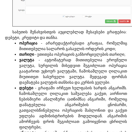
გ DB
გ CR
საბუთის შენახვისთვის აუცილებლად შესავსები გრაფებია:
დებეტი, კრედიტი და თანხა.
ოპერაცია
- არარედაქტირებადი გრაფაა, რომელშიც
ადასახადების დაკავება (მემორიალი ბევრი გატარებით)
მითითებულია სალაროს გასავლის ორდერის კოდი;
თარიღი
- ეთითება ოპერაციის განხორციელების თარიღი;
ნების დაფარვა
ვალუტა
- ავტომატურად მითითებულია ეროვნული
ვალუტა, სურვილის მიხედვით შეგიძლიათ ოპერაცია
ანების დაფარვა
გაატაროთ უცხოურ ვალუტაში, ჩამოსაშლელი ღილაკით
მიუთითეთ სასურველი ვალუტა. შედეგად ფორმას
ს სატრანზიტოზე გადატანა
დაემატება ვალუტის თანხისა და კურსის ველები.
დებეტი
- გრაფაში ირჩევთ ხელფასის ხარჯის ანგარიშს.
 სალაროში გადატანა
ჩამოსაშლელი ღილაკით საშუალება გაქვთ, აირჩიოთ
ნებისმიერი ანალიზური (ათნიშნა) ანგარიში, რომელიც
დამატებულია ანგარიშების ცნობარში,
გათვალისწინებულია ოპერაციის შაბლონით და გაქვთ
უფლება ადმინისტრირების მოდულიდან. ანგარიშის
ამორჩევის დროს შეგიძლიათ გამოიყენოთ ცხრილის
ფილტრები;