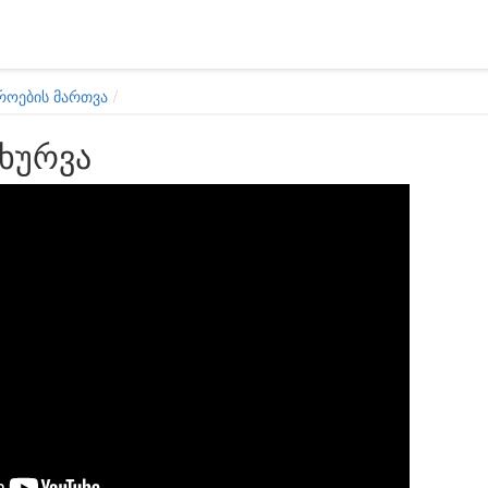
როების მართვა
ოხურვა