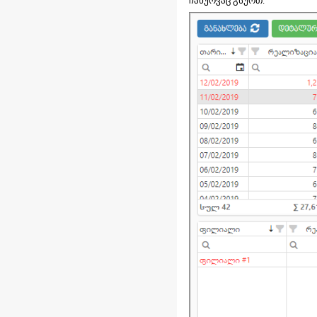
ჩახურვაც გსურთ.